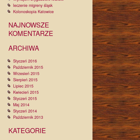
leczenie migreny śląsk
Kolonoskopia Katowice
NAJNOWSZE
KOMENTARZE
ARCHIWA
Styczeń 2016
Październik 2015
Wrzesień 2015
Sierpień 2015
Lipiec 2015
Kwiecień 2015
Styczeń 2015
Maj 2014
Styczeń 2014
Październik 2013
KATEGORIE