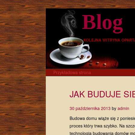
Blog
KOLEJNA WITRYNA OPART
Skip to content
Przykładowa strona
Main menu
JAK BUDUJE S
30 października 2013
by
admin
Budowa domu wiąże się z poniesie
proces który trwa szybko. Na szcz
technologia budowania domów m