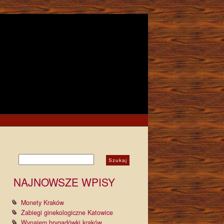
Szukaj:
NAJNOWSZE WPISY
Monety Kraków
Zabiegi ginekologiczne Katowice
Wynajem brygadówki kraków