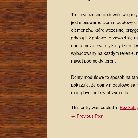
To nowoczesne budownictwo przyw
jest stosowane. Dom modułowy cha
elementów, które wcześniej przyg
gdy są już gotowe, przewozi się n
domu może trwać tylko tydzień, j
wybudowany na każdym terenie, n
nawet podmokły teren.
Domy modułowe to sposób na tani
pokazuje, że domy modułowe są r
mogą być tanie w utrzymaniu.
This entry was posted in
Bez kateg
← Previous Post