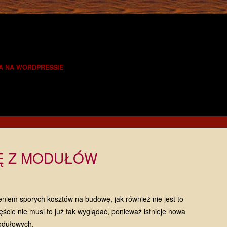
A NA WORDPRESSIE
IĘ Z MODUŁÓW
niem sporych kosztów na budowę, jak również nie jest to
ęście nie musi to już tak wyglądać, ponieważ istnieje nowa
odułowych.