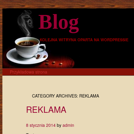
Blog
KOLEJNA WITRYNA OPARTA NA WORDPRESSIE
Skip to content
Przykładowa strona
Main menu
CATEGORY ARCHIVES:
REKLAMA
REKLAMA
8 stycznia 2014
by
admin