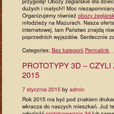
przygodę! Obozy żeglarskie dla dzieci
dużych i małych!! Moc niezapomnian
Organizujemy również
obozy żeglarsk
młodzieży na Mazurach. Nasza oferta 
internetowej, tam Państwo znajdą równ
poprzednich wyjazdów. Serdecznie z
Categories:
Bez kategorii
Permalink
PROTOTYPY 3D – CZYLI
2015
7 stycznia 2015
by
admin
Rok 2015 ma być pod znakiem druka
wkracza do naszych mieszkań. Już te
odnaleźć
prototypowanie 3d
lub same