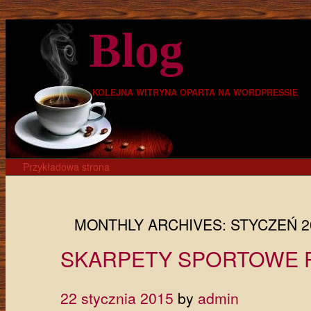
Blog
KOLEJNA WITRYNA OPARTA NA WORDPRESSIE
Skip to content
Przykładowa strona
Main menu
MONTHLY ARCHIVES:
STYCZEŃ 2
SKARPETY SPORTOWE 
22 stycznia 2015
by
admin